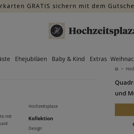
rkarten GRATIS sichern mit dem Gutsch
äste
Ehejubiläen
Baby & Kind
Extras
Weihnac
Hoch
Quadra
und Mu
Hochzeitsplaza
rte mit
Kollektion
 und
Design