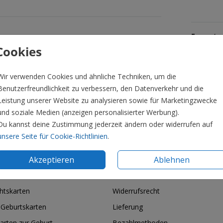
Formate 
Cookies
Wir verwenden Cookies und ähnliche Techniken, um die
Benutzerfreundlichkeit zu verbessern, den Datenverkehr und die
Leistung unserer Website zu analysieren sowie für Marketingzwecke
und soziale Medien (anzeigen personalisierter Werbung).
Du kannst deine Zustimmung jederzeit ändern oder widerrufen auf
unsere Seite für Cookie-Richtlinien
.
Akzeptieren
Ablehnen
ie & Feiertage
Informationen
htskarten
Widerrufsrecht
 Geburtskarten
Lieferung
arten zur Geburt
Bezahlmethoden