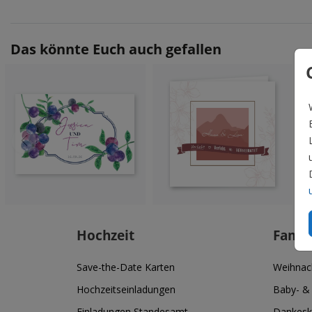
Das könnte Euch auch gefallen
Hochzeit
Famil
Save-the-Date Karten
Weihnac
Hochzeitseinladungen
Baby- &
Einladungen Standesamt
Dankesk