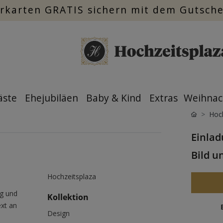
rkarten GRATIS sichern mit dem Gutsch
äste
Ehejubiläen
Baby & Kind
Extras
Weihnac
Hoch
Einlad
Bild 
Hochzeitsplaza
g und
Kollektion
ext an
Design