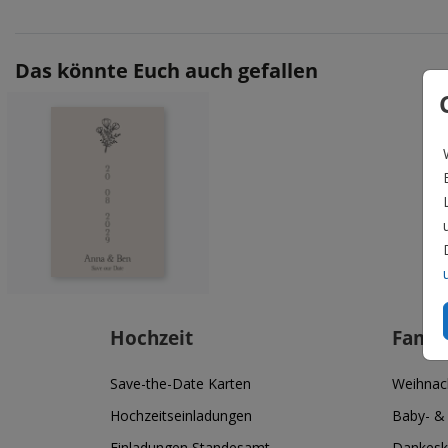
Das könnte Euch auch gefallen
Hochzeit
Famil
Save-the-Date Karten
Weihnac
Hochzeitseinladungen
Baby- &
Einladungen Standesamt
Dankesk