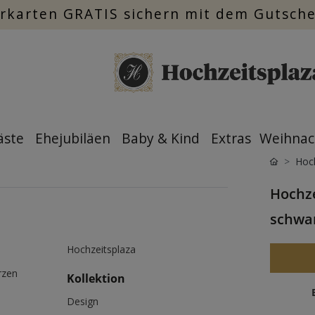
rkarten GRATIS sichern mit dem Gutsch
äste
Ehejubiläen
Baby & Kind
Extras
Weihnac
Hoch
Hochze
schwa
Hochzeitsplaza
rzen
Kollektion
Design