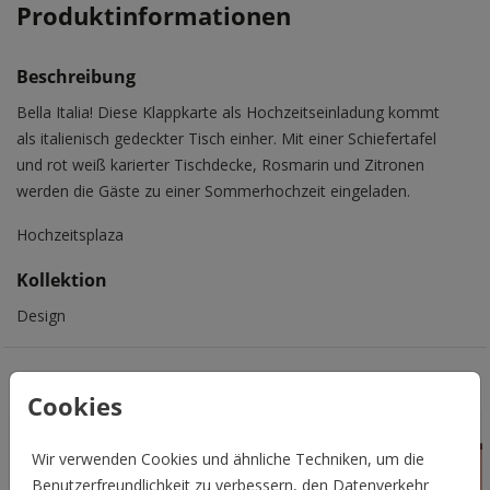
Produktinformationen
Beschreibung
Bella Italia! Diese Klappkarte als Hochzeitseinladung kommt
als italienisch gedeckter Tisch einher. Mit einer Schiefertafel
und rot weiß karierter Tischdecke, Rosmarin und Zitronen
werden die Gäste zu einer Sommerhochzeit eingeladen.
Hochzeitsplaza
Kollektion
Design
Das könnte Euch auch gefallen
Cookies
Wir verwenden Cookies und ähnliche Techniken, um die
Benutzerfreundlichkeit zu verbessern, den Datenverkehr