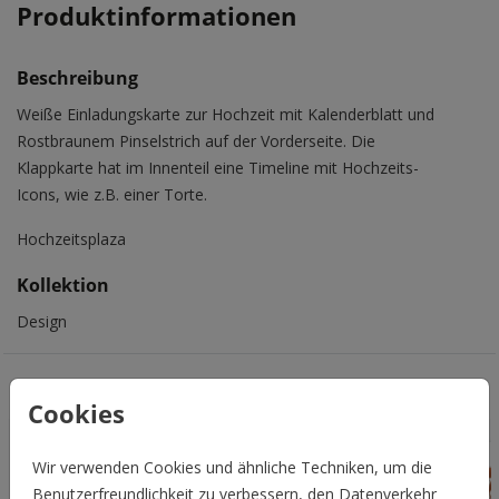
Produktinformationen
Beschreibung
Weiße Einladungskarte zur Hochzeit mit Kalenderblatt und
Rostbraunem Pinselstrich auf der Vorderseite. Die
Klappkarte hat im Innenteil eine Timeline mit Hochzeits-
Icons, wie z.B. einer Torte.
Hochzeitsplaza
Kollektion
Design
Das könnte Euch auch gefallen
Cookies
Wir verwenden Cookies und ähnliche Techniken, um die
Benutzerfreundlichkeit zu verbessern, den Datenverkehr