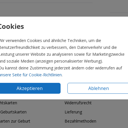
Formate 
Cookies
Wir verwenden Cookies und ähnliche Techniken, um die
Benutzerfreundlichkeit zu verbessern, den Datenverkehr und die
Leistung unserer Website zu analysieren sowie für Marketingzwecke
und soziale Medien (anzeigen personalisierter Werbung).
Du kannst deine Zustimmung jederzeit ändern oder widerrufen auf
unsere Seite für Cookie-Richtlinien
.
Akzeptieren
Ablehnen
ie & Feiertage
Informationen
htskarten
Widerrufsrecht
 Geburtskarten
Lieferung
arten zur Geburt
Bezahlmethoden