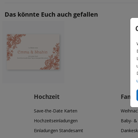
Das könnte Euch auch gefallen
Hochzeit
Famil
Save-the-Date Karten
Weihnac
Hochzeitseinladungen
Baby- &
Einladungen Standesamt
Dankesk