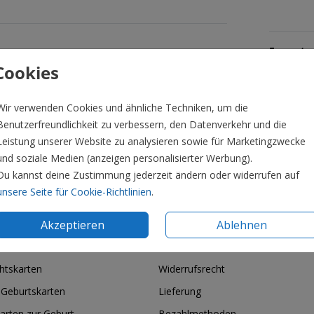
Formate 
Cookies
Wir verwenden Cookies und ähnliche Techniken, um die
Benutzerfreundlichkeit zu verbessern, den Datenverkehr und die
Leistung unserer Website zu analysieren sowie für Marketingzwecke
und soziale Medien (anzeigen personalisierter Werbung).
Du kannst deine Zustimmung jederzeit ändern oder widerrufen auf
unsere Seite für Cookie-Richtlinien
.
Akzeptieren
Ablehnen
ie & Feiertage
Informationen
htskarten
Widerrufsrecht
 Geburtskarten
Lieferung
arten zur Geburt
Bezahlmethoden