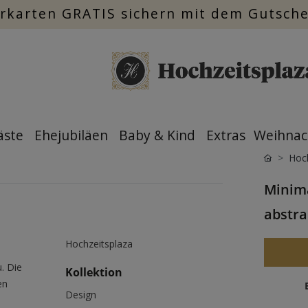
rkarten GRATIS sichern mit dem Gutsch
äste
Ehejubiläen
Baby & Kind
Extras
Weihnac
Hoch
Minima
abstra
Hochzeitsplaza
. Die
Kollektion
en
Design