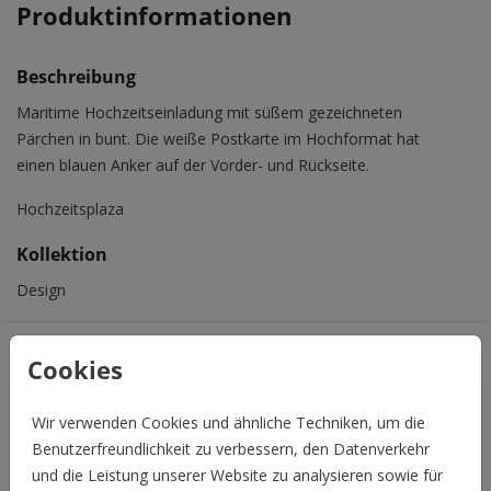
Produktinformationen
Beschreibung
Maritime Hochzeitseinladung mit süßem gezeichneten
Pärchen in bunt. Die weiße Postkarte im Hochformat hat
einen blauen Anker auf der Vorder- und Rückseite.
Hochzeitsplaza
Kollektion
Design
Das könnte Euch auch gefallen
Cookies
Wir verwenden Cookies und ähnliche Techniken, um die
Benutzerfreundlichkeit zu verbessern, den Datenverkehr
und die Leistung unserer Website zu analysieren sowie für