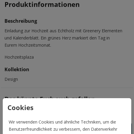
Produktinformationen
Beschreibung
Einladung zur Hochzeit aus Echtholz mit Greenery Elementen
und Kalenderblatt. Ein grünes Herz markiert den Tag in
Eurem Hochzeitsmonat.
Hochzeitsplaza
Kollektion
Design
Das könnte Euch auch gefallen
Cookies
Veredelbar
Wir verwenden Cookies und ähnliche Techniken, um die
Benutzerfreundlichkeit zu verbessern, den Datenverkehr