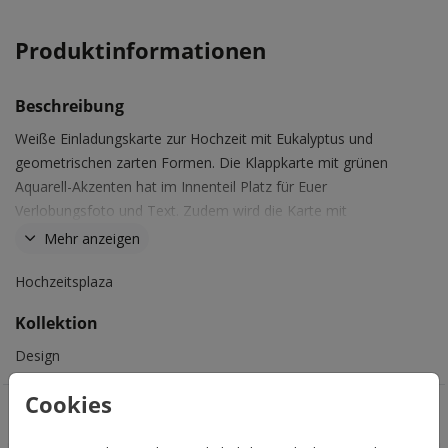
Produktinformationen
Beschreibung
Weiße Einladungskarte zur Hochzeit mit Eukalyptus und
geometrischen zarten Formen. Die Klappkarte mit grünen
Aquarell-Akzenten hat im Innenteil Platz für Euer
Verlobungsfoto und Text. Zudem wird die Karte mit
schwarzer Folie veredelt.
Mehr anzeigen
Hochzeitsplaza
Kollektion
Design
Cookies
Das könnte Euch auch gefallen