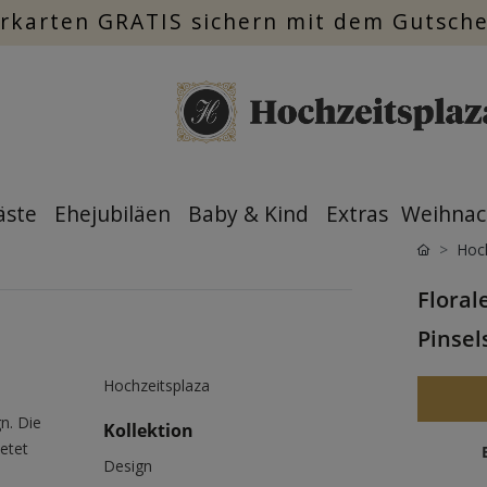
rkarten GRATIS sichern mit dem Gutsch
äste
Ehejubiläen
Baby & Kind
Extras
Weihnac
Hoch
Floral
Pinsel
Hochzeitsplaza
n. Die
Kollektion
ietet
Design