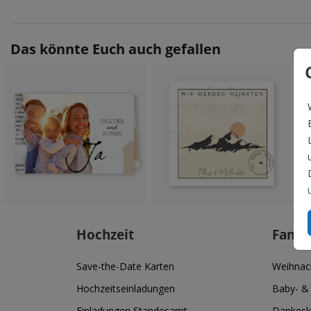
Das könnte Euch auch gefallen
Hochzeit
Famil
Save-the-Date Karten
Weihnac
Hochzeitseinladungen
Baby- &
Einladungen Standesamt
Dankesk