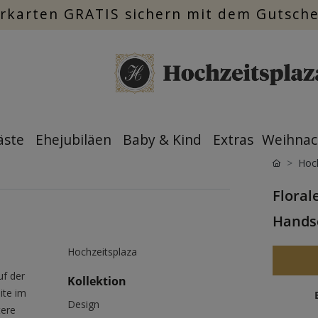
rkarten GRATIS sichern mit dem Gutsch
äste
Ehejubiläen
Baby & Kind
Extras
Weihnac
Hoch
Floral
Handsc
Hochzeitsplaza
uf der
Kollektion
ite im
Design
tere