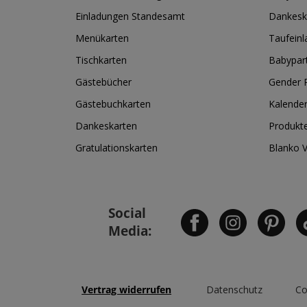
Einladungen Standesamt
Dankesk
Menükarten
Taufein
Tischkarten
Babypar
Gästebücher
Gender R
Gästebuchkarten
Kalende
Dankeskarten
Produkt
Gratulationskarten
Blanko 
Social
Media:
Vertrag widerrufen
Datenschutz
Co