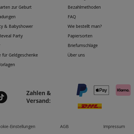
arten zur Geburt
Bezahlmethoden
ladungen
FAQ
ty & Babyshower
Wie bestellt man?
eveal Party
Papiersorten
r
Briefumschläge
e für Geldgeschenke
Über uns
Vorlagen
Zahlen &
Versand:
okie-Einstellungen
AGB
Impressum