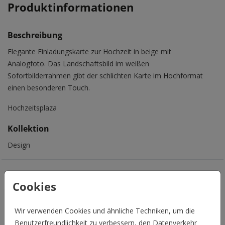
Produktinformationen
Beschreibung
Elegante Einladungskarte zur Hochzeit in beige mit
Analogfoto. Das Landschaftsbild im weißen
Sofortbilderrahmen gibt der schlichten Karte im Hochformat
einen besonderen Touch.
Hochzeitsplaza
Kollektion
Design
Das könnte Euch auch gefallen
Cookies
Wir verwenden Cookies und ähnliche Techniken, um die
Benutzerfreundlichkeit zu verbessern, den Datenverkehr