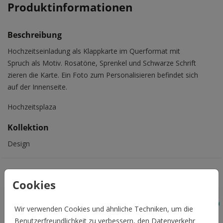
Produktinformationen
Beschreibung
Hochzeitseinladung als Klappkarte im Querformat mit
Spruch als Motiv. Rosatöne, Sprenkel und Schwarze Schrift
zieren die Karte. Ein Foto zum Personalisieren befindet sich
auf der Innenseite.
Hochzeitsplaza
Kollektion
Design
Das könnte Euch auch gefallen
Cookies
Wir verwenden Cookies und ähnliche Techniken, um die
Benutzerfreundlichkeit zu verbessern, den Datenverkehr