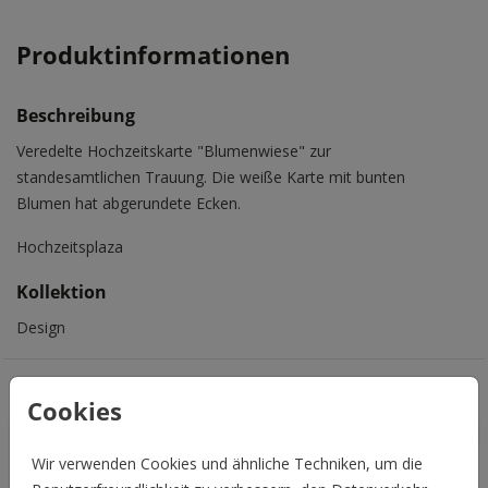
Produktinformationen
Beschreibung
Veredelte Hochzeitskarte "Blumenwiese" zur
standesamtlichen Trauung. Die weiße Karte mit bunten
Blumen hat abgerundete Ecken.
Hochzeitsplaza
Kollektion
Design
Das könnte Euch auch gefallen
Cookies
Wir verwenden Cookies und ähnliche Techniken, um die