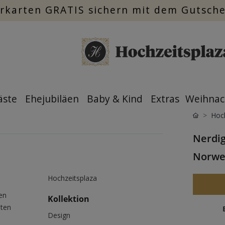
rkarten GRATIS sichern mit dem Gutsch
äste
Ehejubiläen
Baby & Kind
Extras
Weihnac
Hoch
Nerdig
Norwe
Hochzeitsplaza
en
Kollektion
oten
Design