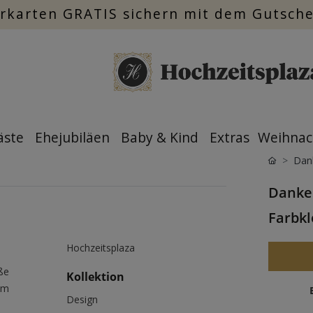
rkarten GRATIS sichern mit dem Gutsch
äste
Ehejubiläen
Baby & Kind
Extras
Weihnac
Dan
Dankes
Farbkl
Hochzeitsplaza
ße
Kollektion
em
Design