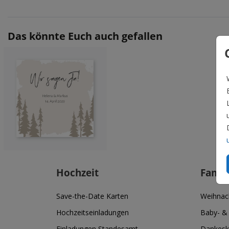
Das könnte Euch auch gefallen
Hochzeit
Famil
Save-the-Date Karten
Weihnac
Hochzeitseinladungen
Baby- &
Einladungen Standesamt
Dankesk