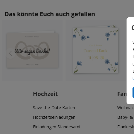
Das könnte Euch auch gefallen
Hochzeit
Famil
Save-the-Date Karten
Weihnac
Hochzeitseinladungen
Baby- &
Einladungen Standesamt
Dankesk