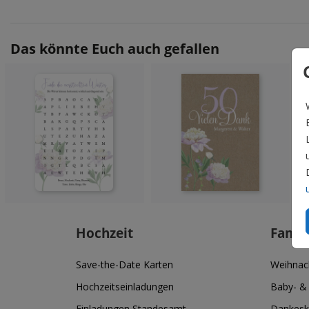
Das könnte Euch auch gefallen
Hochzeit
Famil
Save-the-Date Karten
Weihnac
Hochzeitseinladungen
Baby- &
Einladungen Standesamt
Dankesk