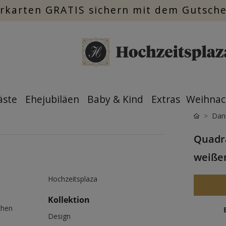
rkarten GRATIS sichern mit dem Gutsch
äste
Ehejubiläen
Baby & Kind
Extras
Weihnac
Dan
Quadra
weiße
Hochzeitsplaza
Kollektion
chen
Design