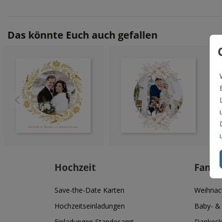
Das könnte Euch auch gefallen
Hochzeit
Famil
Save-the-Date Karten
Weihnac
Hochzeitseinladungen
Baby- &
Einladungen Standesamt
Dankesk