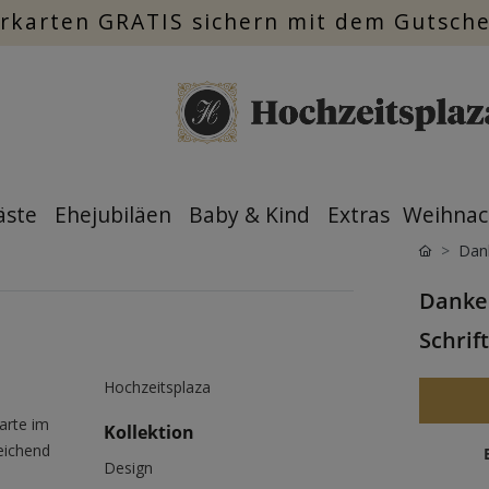
rkarten GRATIS sichern mit dem Gutsch
äste
Ehejubiläen
Baby & Kind
Extras
Weihnac
Dan
Dankes
Schrift
Hochzeitsplaza
arte im
Kollektion
reichend
Design