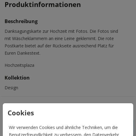
Produktinformationen
Beschreibung
Danksagungskarte zur Hochzeit mit Fotos. Die Fotos sind
mit Wäscheklammern an eine Leine geklemmt. Die rote
Postkarte bietet auf der Rückseite ausreichend Platz für
Euren Dankestext.
Hochzeitsplaza
Kollektion
Design
Das könnte Euch auch gefallen
Cookies
Wir verwenden Cookies und ähnliche Techniken, um die
Benutzerfreundlichkeit zu verbessern, den Datenverkehr