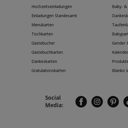
Hochzeitseinladungen
Baby- &
Einladungen Standesamt
Dankesk
Menükarten
Taufein
Tischkarten
Babypar
Gästebücher
Gender R
Gästebuchkarten
Kalende
Dankeskarten
Produkt
Gratulationskarten
Blanko 
Social
Media: