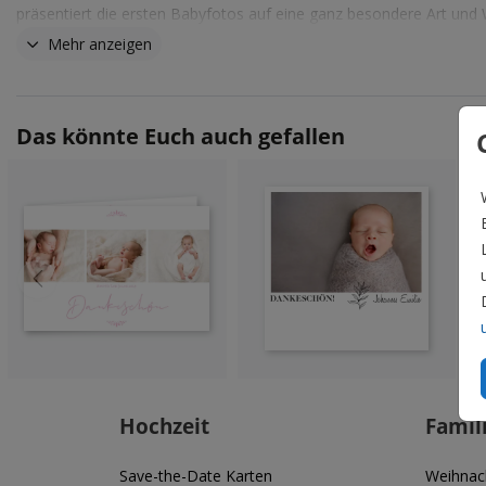
präsentiert die ersten Babyfotos auf eine ganz besondere Art und 
die sicherlich das Herz berührt.
Mehr anzeigen
Das könnte Euch auch gefallen
Hochzeit
Famil
Save-the-Date Karten
Weihnac