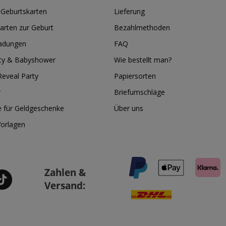
 Geburtskarten
Lieferung
arten zur Geburt
Bezahlmethoden
ladungen
FAQ
ty & Babyshower
Wie bestellt man?
eveal Party
Papiersorten
r
Briefumschläge
e für Geldgeschenke
Über uns
Vorlagen
Zahlen &
Versand: