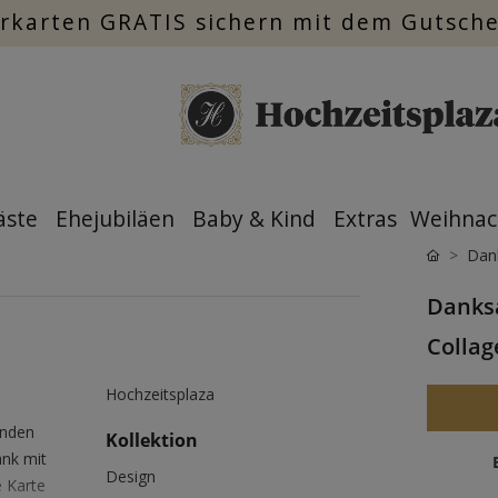
rkarten GRATIS sichern mit dem Gutsch
äste
Ehejubiläen
Baby & Kind
Extras
Weihnac
Dan
Danks
Collage
Hochzeitsplaza
rnden
Kollektion
ank mit
Design
e Karte