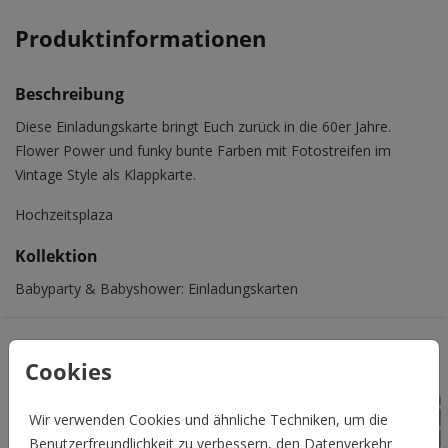
Produktinformationen
Beschreibung
Diese Einladungskarte bringt Euch zurück in die 60er Jahre.
Flower Power und funky bunte Farben mit Fotostreifen im
Vintage Style als Klappkarte.
Hochzeitsplaza
Kollektion
Babyparty & Babyshower: Einladungskarten
Das könnte Euch auch gefallen
Cookies
Wir verwenden Cookies und ähnliche Techniken, um die
Benutzerfreundlichkeit zu verbessern, den Datenverkehr