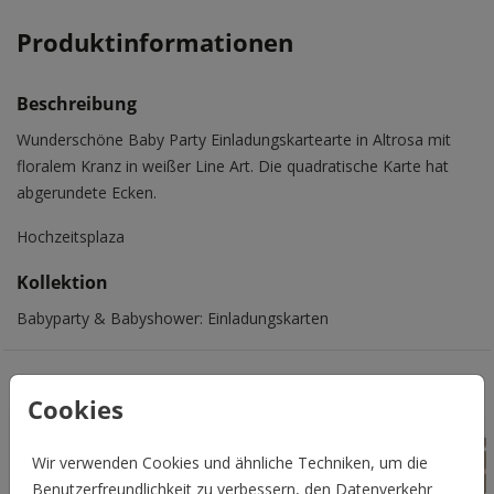
Produktinformationen
Beschreibung
Wunderschöne Baby Party Einladungskartearte in Altrosa mit
floralem Kranz in weißer Line Art. Die quadratische Karte hat
abgerundete Ecken.
Hochzeitsplaza
Kollektion
Babyparty & Babyshower: Einladungskarten
Das könnte Euch auch gefallen
Cookies
Wir verwenden Cookies und ähnliche Techniken, um die
Benutzerfreundlichkeit zu verbessern, den Datenverkehr